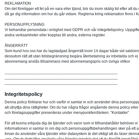
REKLAMATION
Om det föreligger ett fel på en vara eller tjänst, bör du inom skälig tid efter att 
då ge dig information om hur du går vidare. Reglerna kring reklamation finns 
PERSONUPPLYSNING
Vi behandlar persondata i enlighet med GDPR och vår integritetspolicy. Uppgifter 
andra verksamheter eller kopplas till andra, externa register.
ÅNGERRÄTT
Som kund hos oss har du lagstadgad ångerrätt inom 14 dagar både vid saldoi
dessutom rätt att utan tidsbegränsning begära återbetalning av inbetalda och ej u
abonnemang anslås tillsammans med abonnemangspris och övriga villkor.
____________________________________________________
____________________________________________________
____________________________________________________
Integritetspolicy
Denna policy förklarar hur och varför vi samlar in och använder dina personuppgi
att utnyttja dina rättigheter. Om du har några frågor angående denna policy eller 
och företagsuppgifter presenteras under menypunkten/länken: ”Kontakter”.
För att kunna erbjuda dig de tjänster och varor som vi tillhandahåller behöver vi b
informationen vi samlar in om dig och personuppgiftsbehandlingen sker på ett ansva
Innan du använder våra tjänster eller datasystem är det viktigt att du läser denna