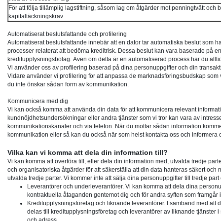
För att följa tillämplig lagstiftning, såsom lag om åtgärder mot penningtvätt och
kapitaltäckningskrav
Automatiserat beslutsfattande och profilering
Automatiserat beslutsfattande innebär att en dator tar automatiska beslut som h
processer relaterat att bedöma kreditrisk. Dessa beslut kan vara baserade på en
kreditupplysningsbolag. Även om detta är en automatiserad process har du alltid r
Vi använder oss av profilering baserad på dina personuppgifter och din transaktion
Vidare använder vi profilering för att anpassa de marknadsföringsbudskap som v
du inte önskar sådan form av kommunikation.
Kommunicera med dig
Vi kan också komma att använda din data för att kommunicera relevant informati
kundnöjdhetsundersökningar eller andra tjänster som vi tror kan vara av intresse 
kommunikationskanaler och via telefon. När du mottar sådan information kommer du
kommunikation eller så kan du också när som helst kontakta oss och informera 
Vilka kan vi komma att dela din information till?
Vi kan komma att överföra till, eller dela din information med, utvalda tredje part
och organisatoriska åtgärder för att säkerställa att din data hanteras säkert och
utvalda tredje parter. Vi kommer inte att sälja dina personuppgifter till tredje part o
Leverantörer och underleverantörer.
Vi kan komma att dela dina personupp
kontraktuella åtaganden gentemot dig och för andra syften som framgår 
Kreditupplysningsföretag och liknande leverantörer.
I samband med att d
delas till kreditupplysningsföretag och leverantörer av liknande tjänster i 
och adress.