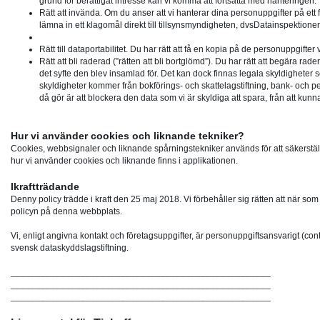
grund för berättigat intresse kan vi komma att fortsätta med hanteringen.
Rätt att invända
. Om du anser att vi hanterar dina personuppgifter på ett f
lämna in ett klagomål direkt till tillsynsmyndigheten, dvsDatainspektion
Rätt till dataportabilitet.
Du har rätt att få en kopia på de personuppgifter vi
Rätt att bli raderad (”rätten att bli bortglömd”).
Du har rätt att begära rader
det syfte den blev insamlad för. Det kan dock finnas legala skyldigheter 
skyldigheter kommer från bokförings- och skattelagstiftning, bank- och pe
då gör är att blockera den data som vi är skyldiga att spara, från att kunn
Hur vi använder cookies och liknande tekniker?
Cookies, webbsignaler och liknande spårningstekniker används för att säkerställa 
hur vi använder cookies och liknande finns i applikationen.
Ikraftträdande
Denny policy trädde i kraft den 25 maj 2018. Vi förbehåller sig rätten att när s
policyn på denna webbplats.
Vi, enligt angivna kontakt och företagsuppgifter, är personuppgiftsansvarigt (cont
svensk dataskyddslagstiftning.
____________________________________________________
____________________________________________________
____________________________________________________