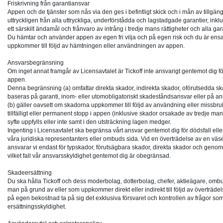
Friskrivning från garantiansvar
Appen och de tjänster som nås via den ges i befintligt skick och i mån av tillgängli
uttryckligen från alla uttryckliga, underförstådda och lagstadgade garantier, inkl
ett särskilt ändamål och frånvaro av intrång i tredje mans rättigheter och alla gar
Du hämtar och använder appen av egen fri vilja och på egen risk och du är ens
uppkommer till följd av hämtningen eller användningen av appen.
Ansvarsbegränsning
Om inget annat framgår av Licensavtalet är Tickoff inte ansvarigt gentemot dig fö
appen.
Denna begränsning (a) omfattar direkta skador, indirekta skador, oförutsedda sk
baseras på garanti, inom- eller utomobligatoriskt skadeståndsansvar eller på an
(b) gäller oavsett om skadorna uppkommer till följd av användning eller missbruk
tillfälligt eller permanent stopp i appen (inklusive skador orsakade av tredje
syfte uppfylls eller inte samt i den utsträckning lagen medger.
Ingenting i Licensavtalet ska begränsa vårt ansvar gentemot dig för dödsfall ell
våra juridiska representanters eller ombuds sida. Vid en överträdelse av en väsen
ansvarar vi endast för typskador, förutsägbara skador, direkta skador och genomsn
vilket fall vår ansvarsskyldighet gentemot dig är obegränsad.
Skadeersättning
Du ska hålla Tickoff och dess moderbolag, dotterbolag, chefer, aktieägare, ombud
man på grund av eller som uppkommer direkt eller indirekt till följd av överträdels
på egen bekostnad ta på sig det exklusiva försvaret och kontrollen av frågor som 
ersättningsskyldighet.