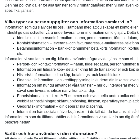
oss. Om du fortsätter använda våra tjänster innebär det att du förstått innehållet i
Den här policyn gäller för alla tjänster som vi tillhandahåller, men vi kan även ko
specifika tjänster.
Vilka typer av personuppgifter och information samlar vi in?
Information som du själv ger till oss.
I samband med att du skapar ett konto eller 
indirekt ge oss och/eller våra underleverantörer information om dig själv. Detta 
Identitets- och personinformation
– namn, personnummer, födelsedatum, m
Kontaktinformation
– leverans- och fakturaadress, e-mailadress, telefon
Betalningsinformation
– bankkontonummer, betalkortsinformation (kortnu
etc.
Information vi samlar in om dig.
När du använder några av de tjänster som vi till
Person- och kontaktinformation
– namn, födelsedatum, personnummer, fak
Information om tidigare köp
– detaljer kring till de transaktioner och köp
Historisk information
– dina köp, betalnings- och kredithistorik.
Finansiell information
– en kreditupplysning inkluderat din inkomst, eventu
Information om hur du använder våra tjänster
– hur du interagerar med vå
såväl som leveransnotiser när vi kontaktar dig.
Enhetsinformation
– t.ex. IMEI-nummer och eventuella andra unika enhets
webbläsarinställningar, skärmupplösning, tidszon, operativsystem, plattf
Geografisk information
– din geografiska placering.
Information från sociala nätverkstjänster –
i de fall där du har anslutit såd
Informationen som du tillhandahåller och informationen vi samlar in om dig är nö
beskrivs nedan.
Varför och hur använder vi din information?