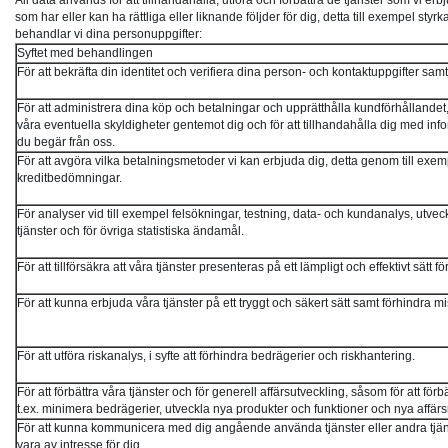
All data används för att tillhandahålla, utföra och förbättra de tjänster som vi er
som har eller kan ha rättliga eller liknande följder för dig, detta till exempel s
behandlar vi dina personuppgifter:
Syftet med behandlingen
För att bekräfta din identitet och verifiera dina person- och kontaktuppgifter s
För att administrera dina köp och betalningar och upprätthålla kundförhållandet, d
våra eventuella skyldigheter gentemot dig och för att tillhandahålla dig med inf
du begär från oss.
För att avgöra vilka betalningsmetoder vi kan erbjuda dig, detta genom till exem
kreditbedömningar.
För analyser vid till exempel felsökningar, testning, data- och kundanalys, utvec
tjänster och för övriga statistiska ändamål.
För att tillförsäkra att våra tjänster presenteras på ett lämpligt och effektivt sätt f
För att kunna erbjuda våra tjänster på ett tryggt och säkert sätt samt förhindra m
För att utföra riskanalys, i syfte att förhindra bedrägerier och riskhantering.
För att förbättra våra tjänster och för generell affärsutveckling, såsom för att förb
t.ex. minimera bedrägerier, utveckla nya produkter och funktioner och nya affärs
För att kunna kommunicera med dig angående använda tjänster eller andra tjäns
vara av intresse för dig