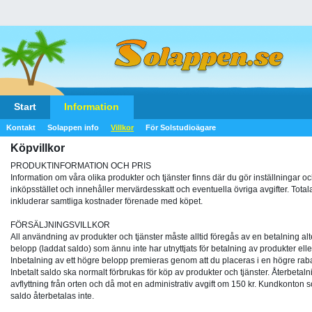
Start
Information
Kontakt
Solappen info
Villkor
För Solstudioägare
Köpvillkor
PRODUKTINFORMATION OCH PRIS
Information om våra olika produkter och tjänster finns där du gör inställningar oc
inköpsstället och innehåller mervärdesskatt och eventuella övriga avgifter. Total
inkluderar samtliga kostnader förenade med köpet.
FÖRSÄLJNINGSVILLKOR
All användning av produkter och tjänster måste alltid föregås av en betalning 
belopp (laddat saldo) som ännu inte har utnyttjats för betalning av produkter elle
Inbetalning av ett högre belopp premieras genom att du placeras i en högre rab
Inbetalt saldo ska normalt förbrukas för köp av produkter och tjänster. Återbetalnin
avflyttning från orten och då mot en administrativ avgift om 150 kr. Kundkonton s
saldo återbetalas inte.