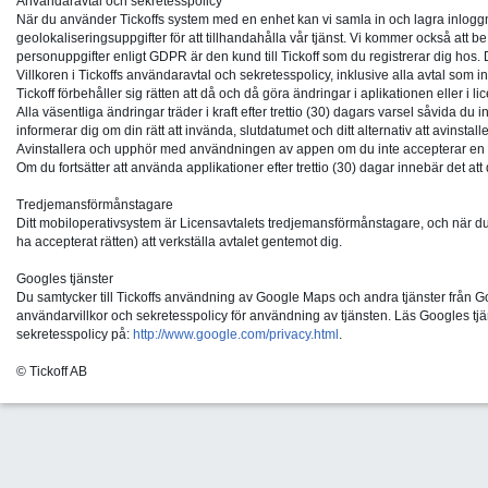
Användaravtal och sekretesspolicy
När du använder Tickoffs system med en enhet kan vi samla in och lagra inloggn
geolokaliseringsuppgifter för att tillhandahålla vår tjänst. Vi kommer också att 
personuppgifter enligt GDPR är den kund till Tickoff som du registrerar dig hos. De
Villkoren i Tickoffs användaravtal och sekretesspolicy, inklusive alla avtal som
Tickoff förbehåller sig rätten att då och då göra ändringar i aplikationen eller i li
Alla väsentliga ändringar träder i kraft efter trettio (30) dagars varsel såvida du
informerar dig om din rätt att invända, slutdatumet och ditt alternativ att avin
Avinstallera och upphör med användningen av appen om du inte accepterar en 
Om du fortsätter att använda applikationer efter trettio (30) dagar innebär det at
Tredjemansförmånstagare
Ditt mobiloperativsystem är Licensavtalets tredjemansförmånstagare, och när d
ha accepterat rätten) att verkställa avtalet gentemot dig.
Googles tjänster
Du samtycker till Tickoffs användning av Google Maps och andra tjänster från 
användarvillkor och sekretesspolicy för användning av tjänsten. Läs Googles tjä
sekretesspolicy på:
http://www.google.com/privacy.html
.
© Tickoff AB