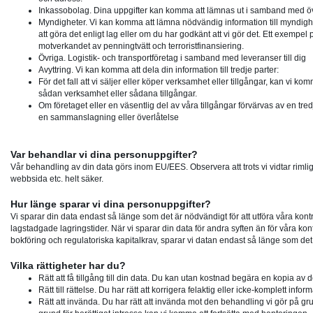
Inkassobolag.
Dina uppgifter kan komma att lämnas ut i samband med över
Myndigheter.
Vi kan komma att lämna nödvändig information till myndighe
att göra det enligt lag eller om du har godkänt att vi gör det. Ett exempel 
motverkandet av penningtvätt och terroristfinansiering.
Övriga.
Logistik- och transportföretag i samband med leveranser till dig
Avyttring
. Vi kan komma att dela din information till tredje parter:
För det fall att vi säljer eller köper verksamhet eller tillgångar, kan vi ko
sådan verksamhet eller sådana tillgångar.
Om företaget eller en väsentlig del av våra tillgångar förvärvas av en t
en sammanslagning eller överlåtelse
Var behandlar vi dina personuppgifter?
Vår behandling av din data görs inom EU/EES. Observera att trots vi vidtar rimlig
webbsida etc. helt säker.
Hur länge sparar vi dina personuppgifter?
Vi sparar din data endast så länge som det är nödvändigt för att utföra våra kon
lagstadgade lagringstider. När vi sparar din data för andra syften än för våra kont
bokföring och regulatoriska kapitalkrav, sparar vi datan endast så länge som det 
Vilka rättigheter har du?
Rätt att få tillgång till din data.
Du kan utan kostnad begära en kopia av de u
Rätt till rättelse.
Du har rätt att korrigera felaktig eller icke-komplett inform
Rätt att invända
. Du har rätt att invända mot den behandling vi gör på gr